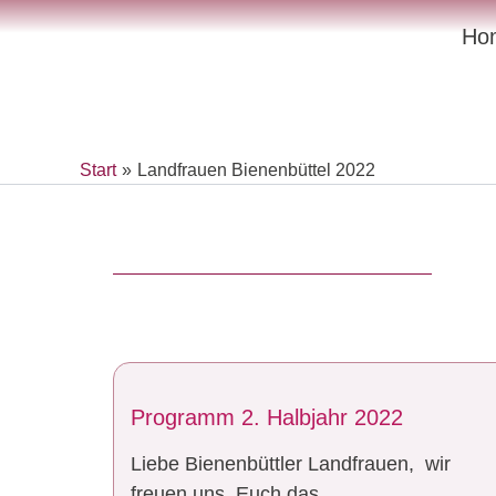
Zum
Ho
Inhalt
springen
Start
Landfrauen Bienenbüttel 2022
Programm 2. Halbjahr 2022
Liebe Bienenbüttler Landfrauen, wir
freuen uns, Euch das